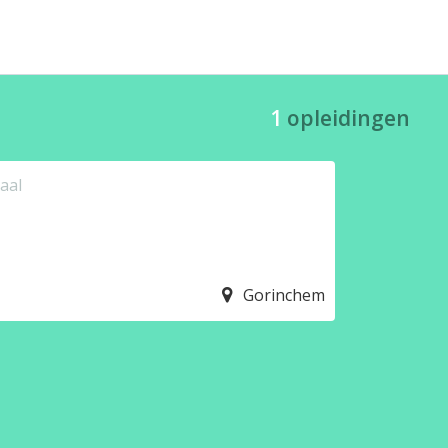
1
opleidingen
aal
Gorinchem