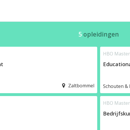
5
opleidingen
HBO Master,
nt
Education
Zaltbommel
Schouten & 
HBO Master,
Bedrijfsk