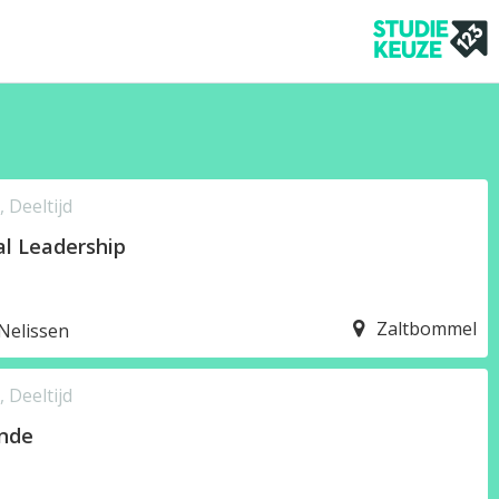
 Deeltijd
al Leadership
Zaltbommel
Nelissen
 Deeltijd
unde